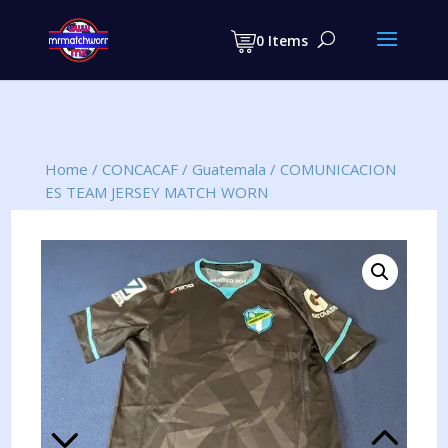
Products
search
0 Items
Home
/
CONCACAF
/
Guatemala
/
COMUNICACION
ES TEAM JERSEY MATCH WORN